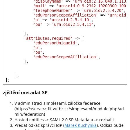
'displayName'
 => 
'urn:oid:2.16.840.1.1137
'mail'
 => 
'urn:oid:0.9.2342.19200300.100.
'telephoneNumber'
 => 
'urn:oid:2.5.4.20'
, 
'eduPersonScopedAffiliation'
 => 
'urn:oid:
'o'
 => 
'urn:oid:2.5.4.10'
,               
'ou'
 => 
'urn:oid:2.5.4.11'
,              
        ],

'attributes.required'
 => [

'eduPersonUniqueId'
,

'o'
,

'ou'
,

'eduPersonScopedAffiliation'
,

        ],

    ],

zjištění metadat SP
V administraci simplesaml, záložka federace
(https://<server>.fit.vutbr.cz/simplesaml/module.php/ad
min/federation)
Hosted entities -> SAML 2.0 SP Metadata -> rozbalit
Předat odkaz správci IdP (
Marek Kuchynka
). Odkaz bude