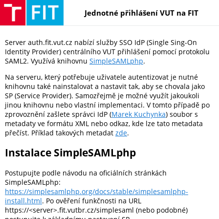
Jednotné přihlášení VUT na FIT
Server auth.fit.vut.cz nabízí služby SSO IdP (Single Sing-On
Identity Provider) centrálního VUT přihlášení pomocí protokolu
SAML2. Využívá knihovnu
SimpleSAMLphp
.
Na serveru, který potřebuje uživatele autentizovat je nutné
knihovnu také nainstalovat a nastavit tak, aby se chovala jako
SP (Service Provider). Samozřejmě je možné využít jakoukoli
jinou knihovnu nebo vlastní implementaci. V tomto případě po
zprovoznění zašlete správci IdP (
Marek Kuchynka
) soubor s
metadaty ve formátu XML nebo odkaz, kde lze tato metadata
přečíst. Příklad takových metadat
zde
.
Instalace SimpleSAMLphp
Postupujte podle návodu na oficiálních stránkách
SimpleSAMLphp:
https://simplesamlphp.org/docs/stable/simplesamlphp-
install.html
. Po ověření funkčnosti na URL
https://<server>.fit.vutbr.cz/simplesaml (nebo podobné)