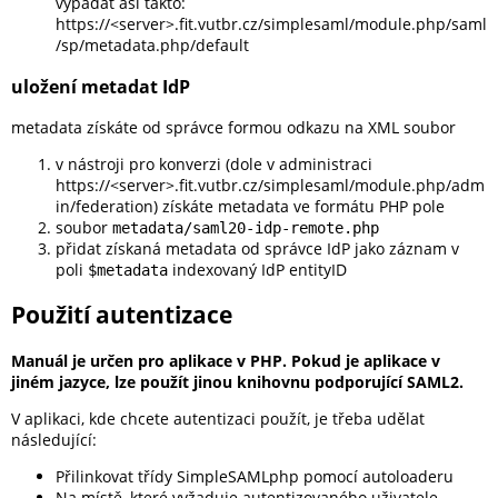
vypadat asi takto:
https://<server>.fit.vutbr.cz/simplesaml/module.php/saml
/sp/metadata.php/default
uložení metadat IdP
metadata získáte od správce formou odkazu na XML soubor
v nástroji pro konverzi (dole v administraci
https://<server>.fit.vutbr.cz/simplesaml/module.php/adm
in/federation) získáte metadata ve formátu PHP pole
soubor
metadata/saml20-idp-remote.php
přidat získaná metadata od správce IdP jako záznam v
poli
indexovaný IdP entityID
$metadata
Použití autentizace
Manuál je určen pro aplikace v PHP. Pokud je aplikace v
jiném jazyce, lze použít jinou knihovnu podporující SAML2.
V aplikaci, kde chcete autentizaci použít, je třeba udělat
následující:
Přilinkovat třídy SimpleSAMLphp pomocí autoloaderu
Na místě, které vyžaduje autentizovaného uživatele,