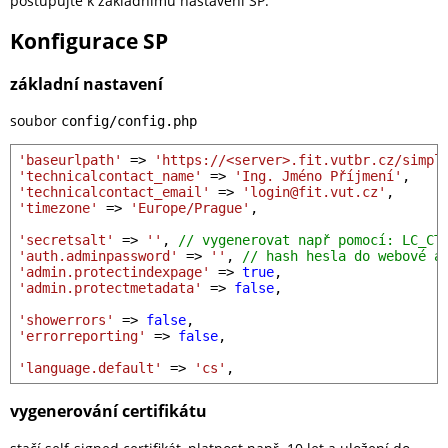
postupujte k základnímu nastavení SP.
Konfigurace SP
základní nastavení
soubor
config/config.php
'baseurlpath'
 => 
'https://<server>.fit.vutbr.cz/simpl
'technicalcontact_name'
 => 
'Ing. Jméno Příjmení'
'technicalcontact_email'
 => 
'login@fit.vut.cz'
'timezone'
 => 
'Europe/Prague'
,

'secretsalt'
 => 
''
, 
// vygenerovat např pomocí: LC_CT
'auth.adminpassword'
 => 
''
, 
// hash hesla do webové a
'admin.protectindexpage'
 => 
true
'admin.protectmetadata'
 => 
false
,

'showerrors'
 => 
false
'errorreporting'
 => 
false
,

'language.default'
 => 
'cs'
vygenerování certifikátu