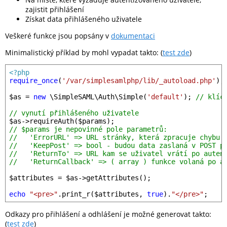
zajistit přihlášení
Získat data přihlášeného uživatele
Veškeré funkce jsou popsány v
dokumentaci
Minimalistický příklad by mohl vypadat takto: (
test zde
)
<?php
require_once
(
'/var/simplesamlphp/lib/_autoload.php'
);

$as
 = 
new
 \SimpleSAML\Auth\Simple(
'default'
); 
// klíč
// vynutí přihlášeného uživatele
$as
->requireAuth(
$params
// $params je nepovinné pole parametrů:
//   'ErrorURL' => URL stránky, která zpracuje chybu 
//   'KeepPost' => bool - budou data zaslaná v POST p
//   'ReturnTo' => URL kam se uživatel vrátí po auten
//   'ReturnCallback' => ( array ) funkce volaná po a
$attributes
 = 
$as
->getAttributes();

echo
"<pre>"
.print_r(
$attributes
, 
true
).
"</pre>"
Odkazy pro přihlášení a odhlášení je možné generovat takto:
(
test zde
)