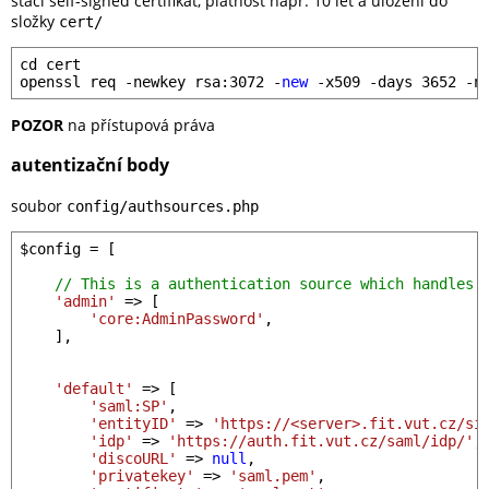
stačí self-signed certifikát, platnost např. 10 let a uložení do
složky
cert/
cd cert

openssl req -newkey rsa:
3072
 -
new
 -x509 -days 
3652
 -n
POZOR
na přístupová práva
autentizační body
soubor
config/authsources.php
$config
 = [

// This is a authentication source which handles 
'admin'
 => [

'core:AdminPassword'
,

    ],

'default'
 => [

'saml:SP'
,

'entityID'
 => 
'https://<server>.fit.vut.cz/si
'idp'
 => 
'https://auth.fit.vut.cz/saml/idp/'
,

'discoURL'
 => 
null
,

'privatekey'
 => 
'saml.pem'
,
