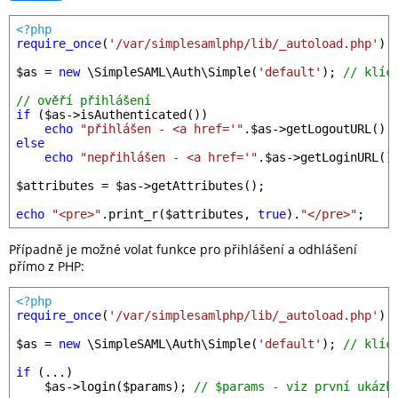
<?php
require_once
(
'/var/simplesamlphp/lib/_autoload.php'
);

$as
 = 
new
 \SimpleSAML\Auth\Simple(
'default'
); 
// klíč
// ověří přihlášení
if
 (
$as
->isAuthenticated())

echo
"přihlášen - <a href='"
.
$as
->getLogoutURL().
else
echo
"nepřihlášen - <a href='"
.
$as
->getLoginURL()
$attributes
 = 
$as
->getAttributes();

echo
"<pre>"
.print_r(
$attributes
, 
true
).
"</pre>"
Případně je možné volat funkce pro přihlášení a odhlášení
přímo z PHP:
<?php
require_once
(
'/var/simplesamlphp/lib/_autoload.php'
);

$as
 = 
new
 \SimpleSAML\Auth\Simple(
'default'
); 
// klíč
if
 (...)

$as
->login(
$params
); 
// $params - viz první ukázk